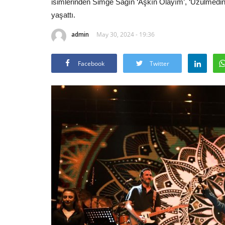
isimlerinden Simge Sağın ‘Aşkın Olayım’, ‘Üzülmedin mi
yaşattı.
admin
May 30, 2024 - 19:36
Facebook
Twitter