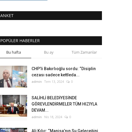
ANKET
POPÜLER HABERLER
Bu hafta
Bu ay
Tüm Zamanlar
CHP’li Bakırlıoğlu sordu: “Disiplin
cezası sadece kettleda...
admin
Tem 13, 2024
0
SALİHLİ BELEDİYESİNDE
GÖREVLENDİRMELER TÜM HIZIYLA
DEVAM...
admin
Nis 18, 2024
0
Ali Kılıç: “Manisa’nın Su Geleceğini