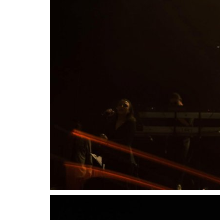
Güncel
CHP LİDERİ ÖZGÜR ÖZEL’DEN 