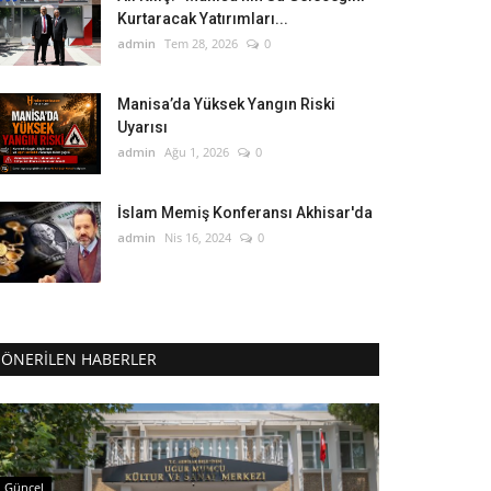
Kurtaracak Yatırımları...
admin
Tem 28, 2026
0
Manisa’da Yüksek Yangın Riski
Uyarısı
admin
Ağu 1, 2026
0
İslam Memiş Konferansı Akhisar'da
admin
Nis 16, 2024
0
ÖNERILEN HABERLER
Güncel