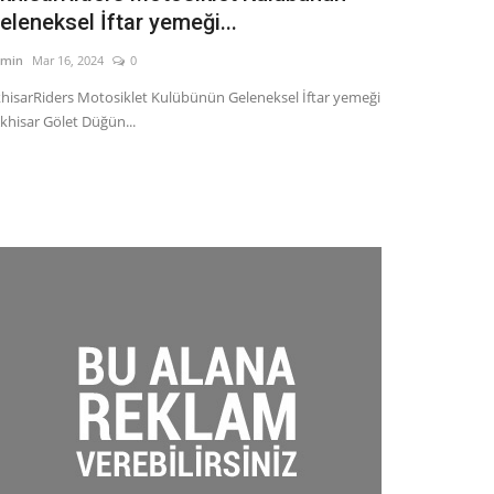
eleneksel İftar yemeği...
SAĞLAM 8 M
min
Mar 16, 2024
0
admin
Mar 8, 2024
hisarRiders Motosiklet Kulübünün Geleneksel İftar yemeği
Salihli Kaymaka
Akhisar Gölet Düğün...
Kadınlar Günü etk