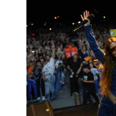
KADIN KOLLARIYLA BİRLİKTE...
admin
Mar 7, 2024
0
CHP Kadın Kolları Genel Başkanı Aylin Nazlıaka, 
Dünya Emekçi Kadınlar Günü...