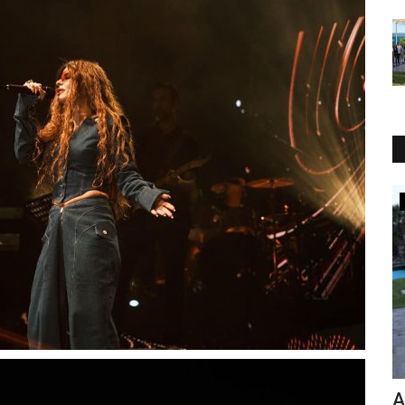
Yaşam
CHP
Manisa Büyükşehir Başkanı Cengiz
A