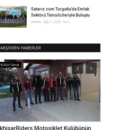
Satarız.com Turgutlu’da Emlak
Sektörü Temsilcileriyle Buluştu
admin
Ağu 1, 2026
0
ARŞIVDEN HABERLER
Kültür Sanat
Güncel
khisarRiders Motosiklet Kulübünün
Salihli Ka