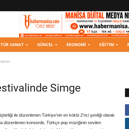
LTÜR SANAT
GÜNCEL
EKONOMI
EĞITIM
Çoşkusu
estivalinde Simge
irliği ile düzenlenen Türkiye’nin en köklü 2’nci şenliği olarak
ında düzenlenen konserde, Türkçe pop müziğinin sevilen