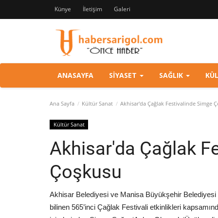
Künye
İletişim
Galeri
ANASAYFA
SIYASET
SAĞLIK
KÜ
Ana Sayfa
Kültür Sanat
Akhisar'da Çağlak Festivalinde Simge 
Kültür Sanat
Akhisar'da Çağlak F
Çoşkusu
Akhisar Belediyesi ve Manisa Büyükşehir Belediyesi işb
bilinen 565’inci Çağlak Festivali etkinlikleri kapsam