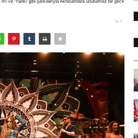
’ ve ‘Yankı’ gibi şarkılarıyla Akhisarlılara unutulmaz bir gece
0