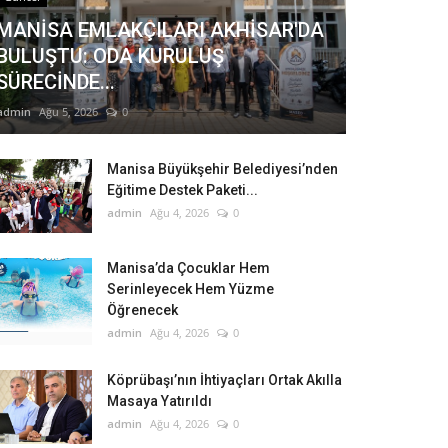
MANİSA EMLAKÇILARI AKHİSAR'DA
BULUŞTU: ODA KURULUŞ
SÜRECİNDE...
admin
Ağu 5, 2026
0
Manisa Büyükşehir Belediyesi’nden
Eğitime Destek Paketi...
admin
Ağu 4, 2026
0
Manisa’da Çocuklar Hem
Serinleyecek Hem Yüzme
Öğrenecek
admin
Ağu 4, 2026
0
Köprübaşı’nın İhtiyaçları Ortak Akılla
Masaya Yatırıldı
admin
Ağu 4, 2026
0