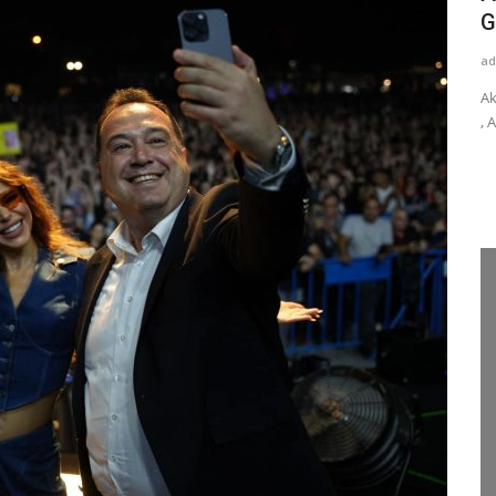
Ergün, Gençlerle Buluştu...
G
admin
Mar 26, 2024
0
ad
8 Mart
Manisa Büyükşehir Belediye Başkanı Cengiz Ergün, Eski
Ak
Gençlik ve Spor Bakanı ve...
, 