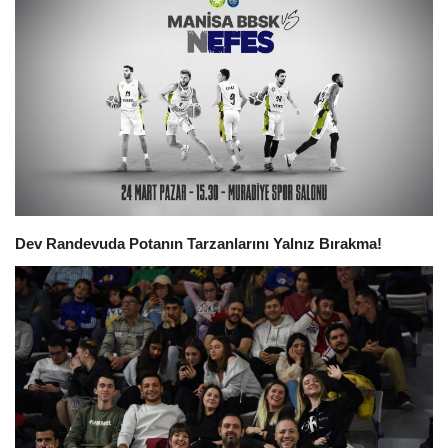
İletişim
Siyaset
Sağlık
Kültür Sanat
Güncel
Dev Randevuda Potanın Tarzanlarını Yalnız Bırakma!
Galeri