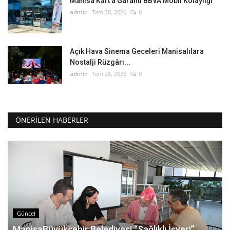
Manisa Kart’a Garanti BBVA Mobil Kolaylığı
admin
Tem 28, 2026
0
Açık Hava Sinema Geceleri Manisalılara
Nostalji Rüzgârı...
admin
Tem 28, 2026
0
ÖNERILEN HABERLER
Güncel
ManisaBüyükşehir Belediyesi “Sağlıklı İşyeri”