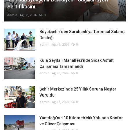
Sertifikasını...
admin
Ağu 8, 2026
0
Büyükşehir’den Saruhanlı’ya Tarımsal Sulama
Desteği
admin
Ağu 8, 2026
0
Kula Seyitali Mahallesi’nde Sıcak Asfalt
Çalışması Tamamlandı
admin
Ağu 8, 2026
0
Şehir Merkezinde 25 Yıllık Soruna Neşter
Vuruldu
admin
Ağu 8, 2026
0
Yuntdağı’nın 10 Kilometrelik Yolunda Konfor
ve GüvenÇalışması