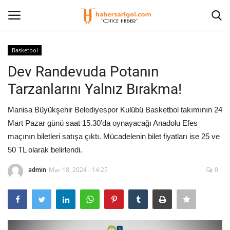
Basketbol
Giriş Yap
Kayıt olmak
Dev Randevuda Potanın
Tarzanlarını Yalnız Bırakma!
Anasayfa
Manisa Büyükşehir Belediyespor Kulübü Basketbol takımının 24
Künye
Mart Pazar günü saat 15.30’da oynayacağı Anadolu Efes
maçının biletleri satışa çıktı. Mücadelenin bilet fiyatları ise 25 ve
Ekonomi
50 TL olarak belirlendi.
Eğitim
admin
Mar 18, 2024 - 14:25
0
Magazin
Spor