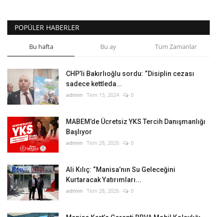
POPÜLER HABERLER
Bu hafta
Bu ay
Tüm Zamanlar
CHP’li Bakırlıoğlu sordu: “Disiplin cezası
sadece kettleda...
admin
Tem 13, 2024
0
MABEM’de Ücretsiz YKS Tercih Danışmanlığı
Başlıyor
admin
Tem 28, 2026
0
Ali Kılıç: “Manisa’nın Su Geleceğini
Kurtaracak Yatırımları...
admin
Tem 28, 2026
0