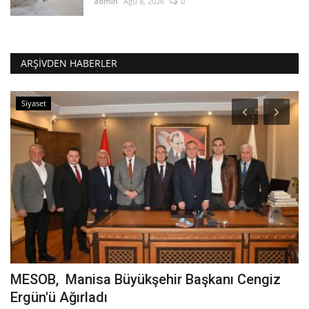
admin
Ağu 8, 2026
0
ARŞIVDEN HABERLER
Siyaset
MESOB, Manisa Büyükşehir Başkanı Cengiz
C
Ergün'ü Ağırladı
a