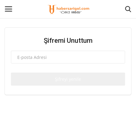
Giriş Yap
Kayıt olmak
Şifremi Unuttum
Anasayfa
İletişim
Şifreyi yenile
Siyaset
Sağlık
Kültür Sanat
Güncel