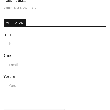
ilçesindeki...
admin
Mar 3, 2024
0
YORUMLAR
İsim
Email
Yorum