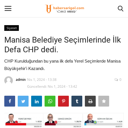
Siyaset
Giriş Yap
Kayıt olmak
Manisa Belediye Seçimlerinde İlk
Defa CHP dedi.
Anasayfa
CHP Kurulduğundan bu yana ilk defa Yerel Seçimlerde Manisa
Eğitim
Büyükşehir'i Kazandı.
Magazin
admin
Nis 1, 2024 - 13:38
0
Güncellendi: Nis 1, 2024 - 13:42
Spor
İletişim
Siyaset