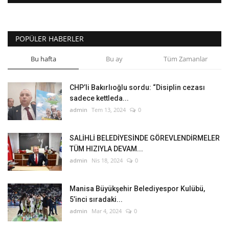
POPÜLER HABERLER
Bu hafta
Bu ay
Tüm Zamanlar
CHP’li Bakırlıoğlu sordu: “Disiplin cezası
sadece kettleda...
admin
Tem 13, 2024
0
SALİHLİ BELEDİYESİNDE GÖREVLENDİRMELER
TÜM HIZIYLA DEVAM...
admin
Nis 18, 2024
0
Manisa Büyükşehir Belediyespor Kulübü,
5’inci sıradaki...
admin
Mar 4, 2024
0