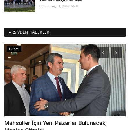
admin
Ağu 1, 2026
0
ARŞIVDEN HABERLER
Güncel
Mahsuller İçin Yeni Pazarlar Bulunacak,
T