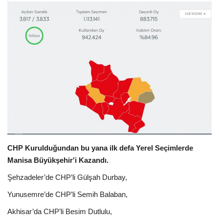
Sağlık
Kültür Sanat
Güncel
Künye
Ekonomi
Galeri
CHP Kurulduğundan bu yana ilk defa Yerel Seçimlerde
Manisa Büyükşehir'i Kazandı.
Şehzadeler’de CHP’li Gülşah Durbay,
Yunusemre’de CHP’li Semih Balaban,
Akhisar’da CHP’li Besim Dutlulu,