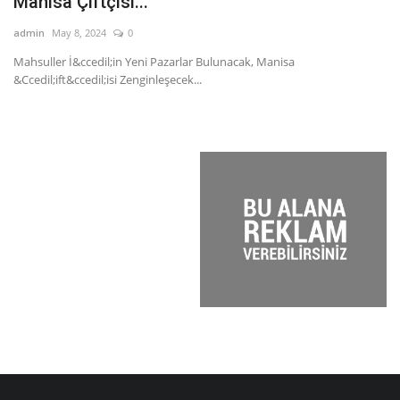
Manisa Çiftçisi...
ad
admin
May 8, 2024
0
Ma
Si
Mahsuller İ&ccedil;in Yeni Pazarlar Bulunacak, Manisa
&Ccedil;ift&ccedil;isi Zenginleşecek...