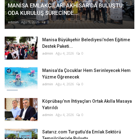
MANİSA EMLAKÇILARI AKHİSAR'DA BULUŞTU:
ODA KURULUŞ SÜRECİNDE...
admin
Ağu 5, 2026
0
Manisa Büyükşehir Belediyesi’nden Eğitime
Destek Paketi...
admin
Ağu 4, 2026
0
Manisa’da Çocuklar Hem Serinleyecek Hem
Yüzme Öğrenecek
admin
Ağu 4, 2026
0
Köprübaşı’nın İhtiyaçları Ortak Akılla Masaya
Yatırıldı
admin
Ağu 4, 2026
0
Satarız.com Turgutlu’da Emlak Sektörü
Temsilcileriyle Buluştu