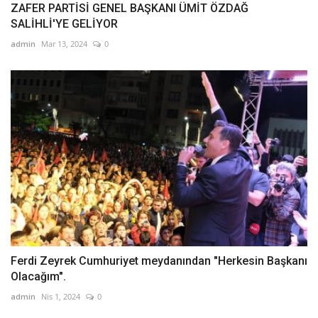
ZAFER PARTİSİ GENEL BAŞKANI ÜMİT ÖZDAĞ
SALİHLİ'YE GELİYOR
admin
Mar 13, 2024
0
Ferdi Zeyrek Cumhuriyet meydanından "Herkesin Başkanı
Olacağım".
admin
Nis 1, 2024
0