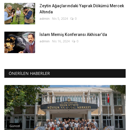
Zeytin Ağaçlarındaki Yaprak Dökümü Mercek
Altında
admin
Nis 5, 2024
0
İslam Memiş Konferansı Akhisar'da
admin
Nis 16, 2024
0
ÖNERILEN HABERLER
Güncel