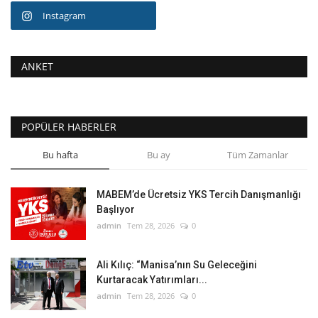
Instagram
ANKET
POPÜLER HABERLER
Bu hafta
Bu ay
Tüm Zamanlar
MABEM’de Ücretsiz YKS Tercih Danışmanlığı
Başlıyor
admin
Tem 28, 2026
0
Ali Kılıç: “Manisa’nın Su Geleceğini
Kurtaracak Yatırımları...
admin
Tem 28, 2026
0