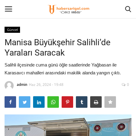
Güncel
Giriş Yap
Kayıt olmak
Manisa Büyükşehir Salihli’de
Yaraları Saracak
Anasayfa
Salihli ilçesinde cuma günü öğle saatlerinde Yağbasan ile
İletişim
Karasavcı mahalleri arasındaki makilik alanda yangın çıktı.
Siyaset
admin
Haz 26, 2024 - 19:48
0
Sağlık
Kültür Sanat
Güncel