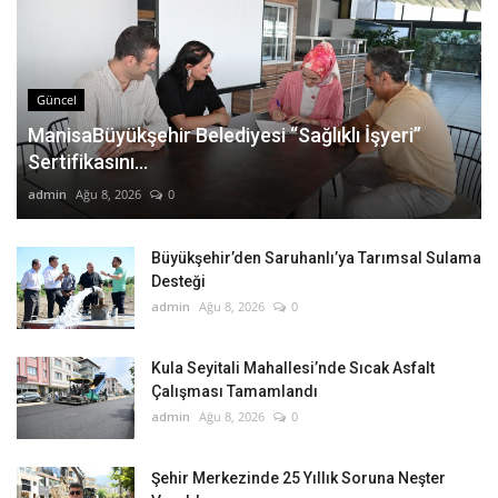
Güncel
ManisaBüyükşehir Belediyesi “Sağlıklı İşyeri”
Sertifikasını...
admin
Ağu 8, 2026
0
Büyükşehir’den Saruhanlı’ya Tarımsal Sulama
Desteği
admin
Ağu 8, 2026
0
Kula Seyitali Mahallesi’nde Sıcak Asfalt
Çalışması Tamamlandı
admin
Ağu 8, 2026
0
Şehir Merkezinde 25 Yıllık Soruna Neşter