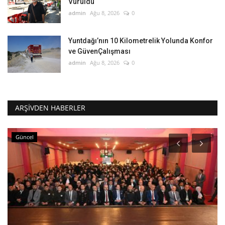
Vuruldu
admin
Ağu 8, 2026
0
Yuntdağı’nın 10 Kilometrelik Yolunda Konfor
ve GüvenÇalışması
admin
Ağu 8, 2026
0
ARŞIVDEN HABERLER
Güncel