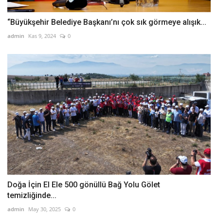
“Büyükşehir Belediye Başkanı’nı çok sık görmeye alışık...
admin
Kas 9, 2024
0
Doğa İçin El Ele 500 gönüllü Bağ Yolu Gölet
temizliğinde...
admin
May 30, 2025
0