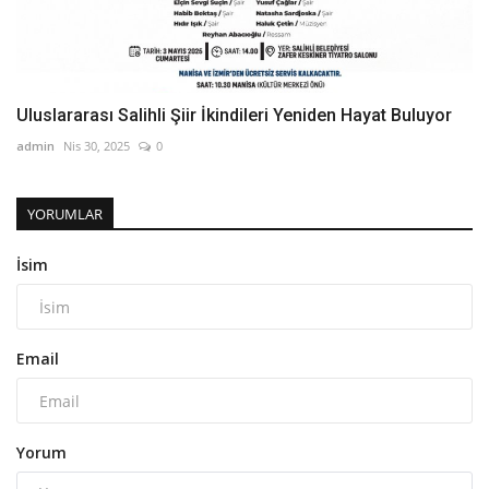
Uluslararası Salihli Şiir İkindileri Yeniden Hayat Buluyor
admin
Nis 30, 2025
0
YORUMLAR
İsim
Email
Yorum