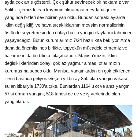
ayda çok artış gösterdi. Çok şükür sevinecek bir noktamız var.
Salihli ilçemizde can kaybının olmaması meydana gelen
yangında bizleri sevindiren yan oldu. Bundan sonraki aylarda
iklim değişikliği ve hava sıcaklıklarının mevsim normallerinin
üstünde seyretmesinden dolayı bu tip yangın olaylarını tahminen
yaşayacağız. Bütün kurumlarımız 7/24 hazır kıta bekliyor. Ama
daha da önemlisi hep birlikte, topyekün mücadele etmemiz ve
halkımızın da bu bilince ulaşmasıdır. Manisa’mızın, iklim
değişikliklerinden dolayı çok az yağmur alması otlarımızın
kurumasına sebep oldu. Manisa, yangınlardan en çok etkilenen
illerin başında geliyor. Geçen yıl bu ay 850 olan yangın vakası
şu an itibariyle 1739’a çıktı. Bunlardan 1164’ü ot ve anız yangını
57’si orman yangını, 518 tanesi de ev ve iş yerlerinde olan
yangınlardır.