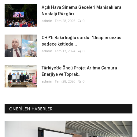
Açık Hava Sinema Geceleri Manisalılara
Nostalji Rüzgârı...
admin
Tem 28, 2026
0
CHP’li Bakırlıoğlu sordu: “Disiplin cezası
sadece kettleda...
admin
Tem 13, 2024
0
Türkiye’de Öncü Proje: Arıtma Çamuru
Enerjiye ve Toprak...
admin
Tem 28, 2026
0
ÖNERILEN HABERLER