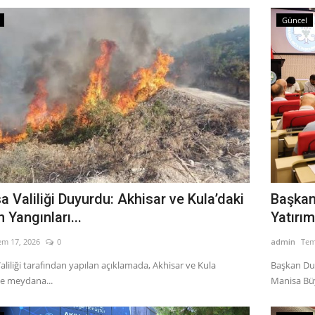
Güncel
 Valiliği Duyurdu: Akhisar ve Kula’daki
Başkan
Yangınları...
Yatırıml
em 17, 2026
0
admin
Tem
liliği tarafından yapılan açıklamada, Akhisar ve Kula
Başkan Dut
de meydana...
Manisa Büy