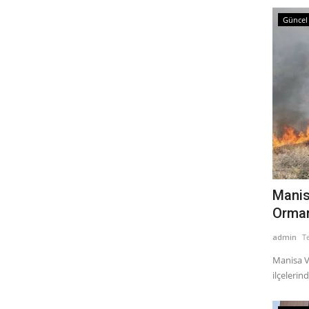
Güncel
Manisa
Orman 
admin
T
Manisa Va
ilçelerin