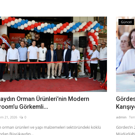
Güncel
aydın Orman Ürünleri’nin Modern
Gördes
oom’u Görkemli...
Karışıy
em 21, 2026
0
admin
Tem
ın orman ürünleri ve yapı malzemeleri sektöründeki köklü
Gördes’in 
ından Büyükaydın...
Müdürlüğü,