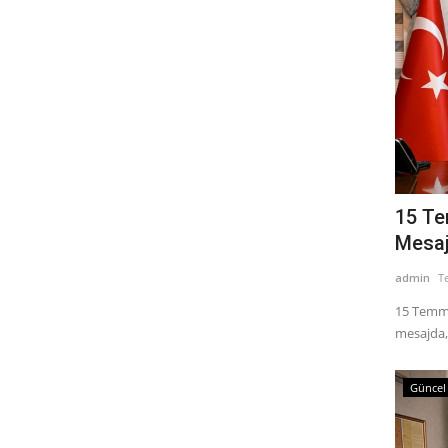
15 Te
Mesaj
admin
T
15 Temmu
mesajda, 
Güncel