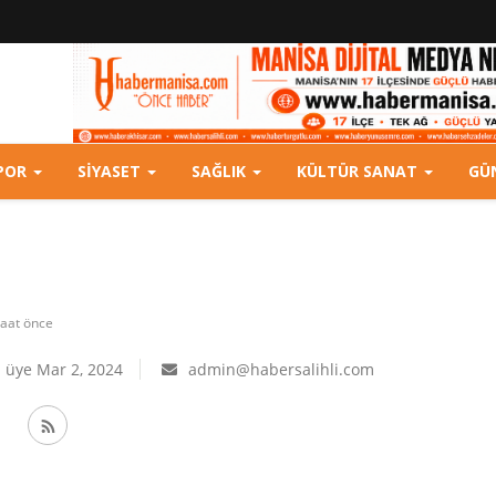
POR
SIYASET
SAĞLIK
KÜLTÜR SANAT
GÜ
saat önce
 üye Mar 2, 2024
admin@habersalihli.com