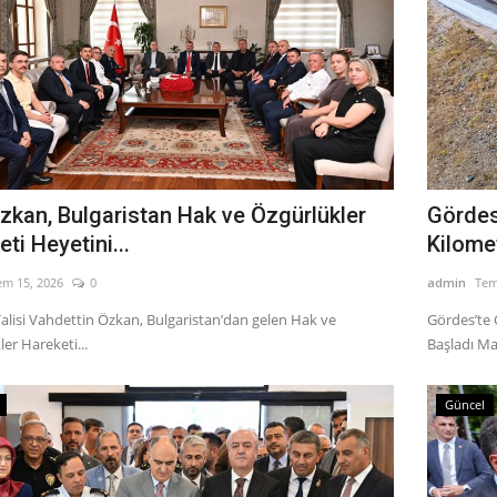
Özkan, Bulgaristan Hak ve Özgürlükler
Gördes’
ti Heyetini...
Kilomet
em 15, 2026
0
admin
Tem
alisi Vahdettin Özkan, Bulgaristan’dan gelen Hak ve
Gördes’te Ç
er Hareketi...
Başladı Ma
Güncel