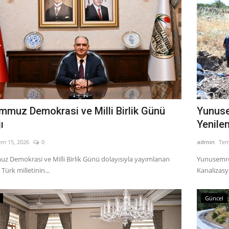
mmuz Demokrasi ve Milli Birlik Günü
Yunuse
ı
Yenile
em 15, 2026
0
admin
Tem
z Demokrasi ve Milli Birlik Günü dolayısıyla yayımlanan
Yunusemre 
Türk milletinin...
Kanalizasyo
Güncel