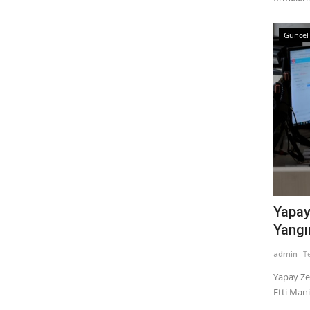
Güncel
Yapay
Yangın
admin
T
Yapay Ze
Etti Mani