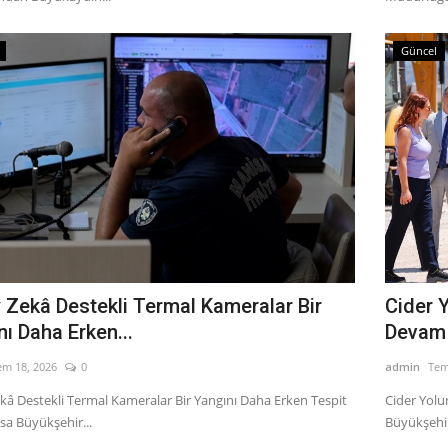
Güncel
 Zekâ Destekli Termal Kameralar Bir
Cider 
ı Daha Erken...
Devam 
em 18, 2026
0
admin
Tem
kâ Destekli Termal Kameralar Bir Yangını Daha Erken Tespit
Cider Yol
sa Büyükşehir...
Büyükşehir 