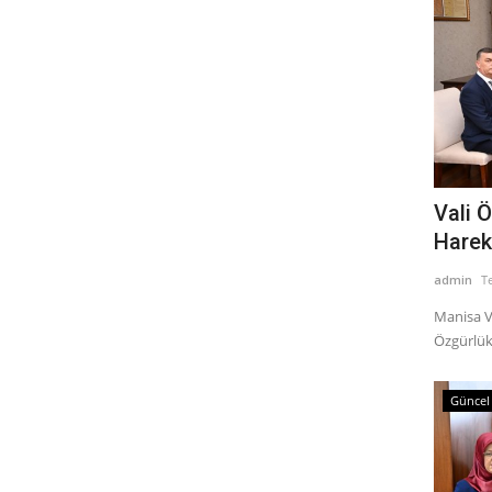
Vali 
Hareke
admin
T
Manisa V
Özgürlükl
Güncel