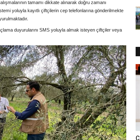
 çalışmalarının tamamı dikkate alınarak doğru zamanı
emi yoluyla kayıtlı çiftçilerin cep telefonlarına gönderilmekte
urulmaktadır.
çlama duyurularını SMS yoluyla almak isteyen çiftçiler veya
Güncel
E
Festivalde Coşku Fener Alayı İle
C