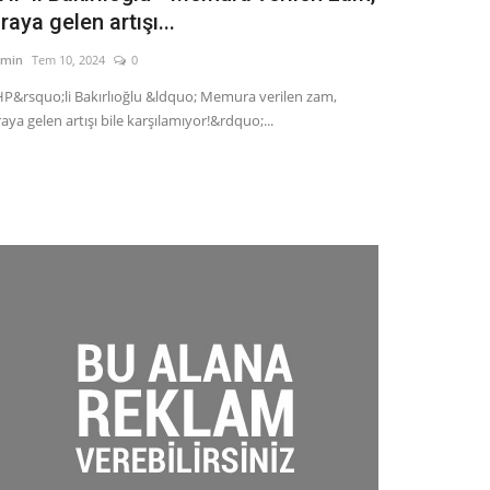
iraya gelen artışı...
admin
Nis 23, 202
min
Tem 10, 2024
0
Manisa Büyükşehi
Cumhuriyet Halk P
P&rsquo;li Bakırlıoğlu &ldquo; Memura verilen zam,
raya gelen artışı bile karşılamıyor!&rdquo;...