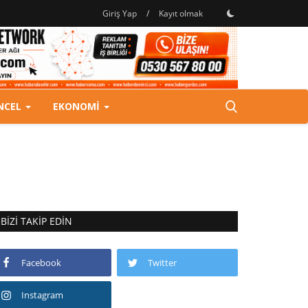
Giriş Yap
/
Kayıt olmak
NCEL
EKONOMI
BIZI TAKIP EDIN
Facebook
Twitter
Instagram