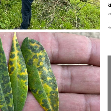
Katlandı
k
admin
Nis 29, 2024
0
ad
Festivalde Coşku Fener Alayı İle Katlandı Manisa'da 4 yıl
CH
aradan sonra ger&ccedil;ekleştirilen...
ki