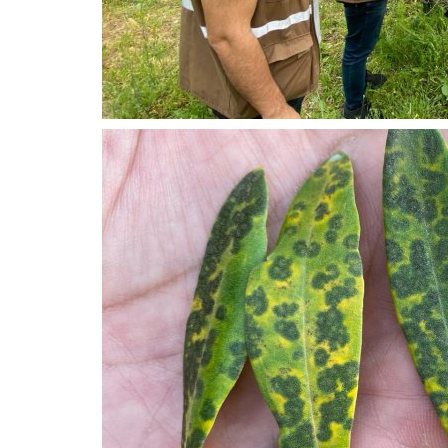
BAŞKAN ADAYI MİMAR FERDİ
ZEYREK'TEN...
admin
Mar 20, 2024
0