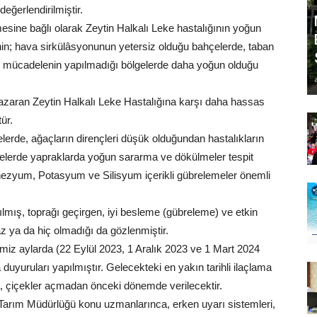
ğerlendirilmiştir.
esine bağlı olarak Zeytin Halkalı Leke hastalığının yoğun
inin; hava sirkülâsyonunun yetersiz olduğu bahçelerde, taban
 mücadelenin yapılmadığı bölgelerde daha yoğun olduğu
 nazaran Zeytin Halkalı Leke Hastalığına karşı daha hassas
ür.
erde, ağaçların dirençleri düşük olduğundan hastalıkların
çelerde yapraklarda yoğun sararma ve dökülmeler tespit
agnezyum, Potasyum ve Silisyum içerikli gübrelemeler önemli
mış, toprağı geçirgen, iyi besleme (gübreleme) ve etkin
 ya da hiç olmadığı da gözlenmiştir.
imiz aylarda (22 Eylül 2023, 1 Aralık 2023 ve 1 Mart 2024
a duyuruları yapılmıştır. Gelecekteki en yakın tarihli ilaçlama
nra, çiçekler açmadan önceki dönemde verilecektir.
e Tarım Müdürlüğü konu uzmanlarınca, erken uyarı sistemleri,