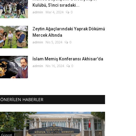
Kulübü, 5’inci sıradaki...
admin
Mar 4, 2024
0
Zeytin Ağaçlarındaki Yaprak Dökümü
Mercek Altında
admin
Nis 5, 2024
0
İslam Memiş Konferansı Akhisar'da
admin
Nis 16, 2024
0
ÖNERILEN HABERLER
Güncel