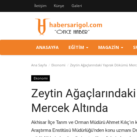
İletişim
Künye
Galeri
ANASAYFA
EĞITIM
MAGAZIN
S
Ana Sayfa
Ekonomi
Zeytin Ağaçlarındaki Yaprak Dökümü Merc
Ekonomi
Zeytin Ağaçlarındak
Mercek Altında
Akhisar İlçe Tarım ve Orman Müdürü Ahmet Kılıç’ın 
Araştırma Enstitüsü Müdürlüğü’nden konu uzmanı Dr. 