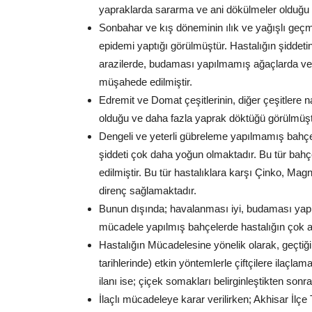
yapraklarda sararma ve ani dökülmeler olduğu de
Sonbahar ve kış döneminin ılık ve yağışlı geçm
epidemi yaptığı görülmüştür. Hastalığın şiddet
arazilerde, budaması yapılmamış ağaçlarda ve
müşahede edilmiştir.
Edremit ve Domat çeşitlerinin, diğer çeşitlere
olduğu ve daha fazla yaprak döktüğü görülmüşt
Dengeli ve yeterli gübreleme yapılmamış bahçel
şiddeti çok daha yoğun olmaktadır. Bu tür bah
edilmiştir. Bu tür hastalıklara karşı Çinko, M
direnç sağlamaktadır.
Bunun dışında; havalanması iyi, budaması yapıl
mücadele yapılmış bahçelerde hastalığın çok az
Hastalığın Mücadelesine yönelik olarak, geçtiğ
tarihlerinde) etkin yöntemlerle çiftçilere ilaçlam
ilanı ise; çiçek somakları belirginleştikten so
İlaçlı mücadeleye karar verilirken; Akhisar İlç