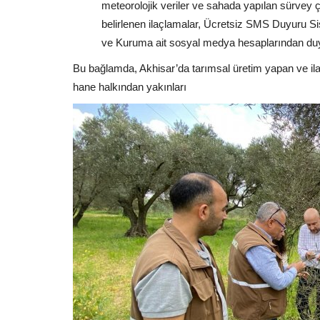
meteorolojik veriler ve sahada yapılan sürvey
belirlenen ilaçlamalar, Ücretsiz SMS Duyuru Sist
ve Kuruma ait sosyal medya hesaplarından duy
Bu bağlamda, Akhisar’da tarımsal üretim yapan ve ila
hane halkından yakınları
Siyaset
MANİSA BÜYÜKŞEHİR BELEDİY