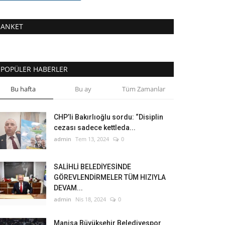
ANKET
POPÜLER HABERLER
Bu hafta
Bu ay
Tüm Zamanlar
CHP’li Bakırlıoğlu sordu: “Disiplin
cezası sadece kettleda...
admin
Tem 13, 2024
0
SALİHLİ BELEDİYESİNDE
GÖREVLENDİRMELER TÜM HIZIYLA
DEVAM...
admin
Nis 18, 2024
0
Manisa Büyükşehir Belediyespor