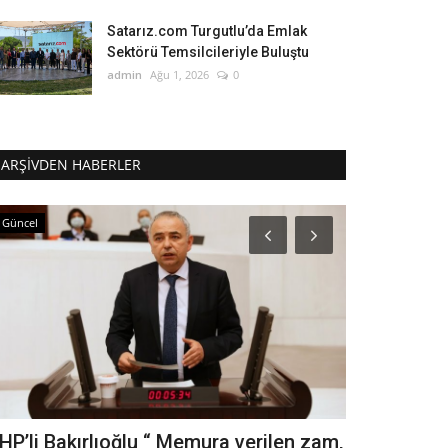
Satarız.com Turgutlu’da Emlak
Sektörü Temsilcileriyle Buluştu
admin
Ağu 1, 2026
0
ARŞIVDEN HABERLER
Güncel
Güncel
HP’li Bakırlıoğlu “ Memura verilen zam,
Manisa'da