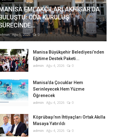
MANİSA EMLAKÇILARI AKHİSAR'DA
BULUŞTU: ODA KURULUŞ
SÜRECİNDE...
admin
Ağu 5, 2026
0
Manisa Büyükşehir Belediyesi’nden
Eğitime Destek Paketi...
admin
Ağu 4, 2026
0
Manisa’da Çocuklar Hem
Serinleyecek Hem Yüzme
Öğrenecek
admin
Ağu 4, 2026
0
Köprübaşı’nın İhtiyaçları Ortak Akılla
Masaya Yatırıldı
admin
Ağu 4, 2026
0