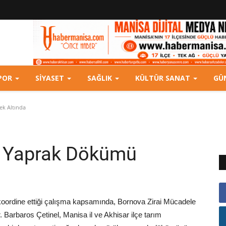
POR
SIYASET
SAĞLIK
KÜLTÜR SANAT
GÜ
ek Altında
i Yaprak Dökümü
koordine ettiği çalışma kapsamında, Bornova Zirai Mücadele
Barbaros Çetinel, Manisa il ve Akhisar ilçe tarım